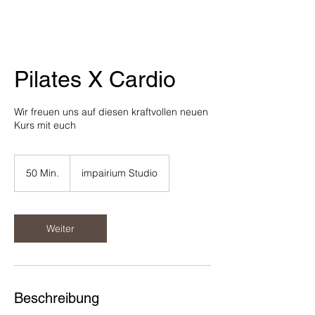
Pilates X Cardio
Wir freuen uns auf diesen kraftvollen neuen
Kurs mit euch
50 Min.
5
impairium Studio
0
M
i
n
Weiter
.
Beschreibung